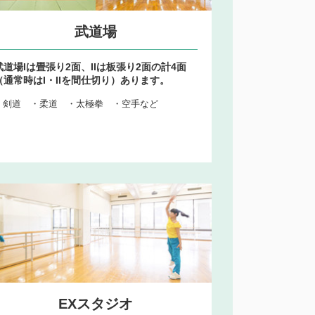
武道場
武道場Iは畳張り2面、IIは板張り2面の計4面
（通常時はI・IIを間仕切り）あります。
・剣道 ・柔道 ・太極拳 ・空手など
EXスタジオ