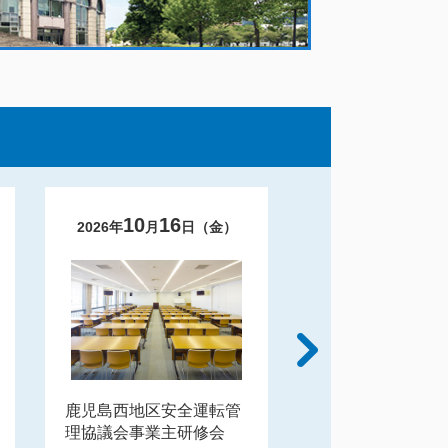
10
16
10
15
2026
年
月
日（
金
）
2026
年
月
日
鹿児島西地区安全運転管
鹿児島県公立高等
理協議会事業主研修会
頭・副校長協会 