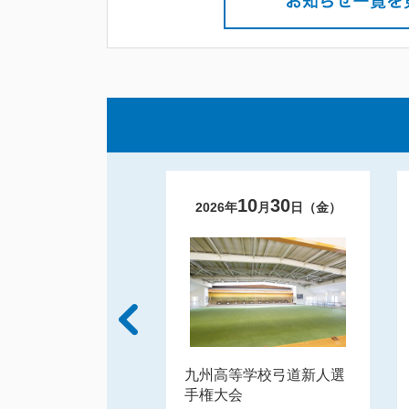
09
14
10
30
年
月
日（
月
）
2026
年
月
日（
金
）
児島県高等学校小
九州高等学校弓道新人選
一首かるた選手権
手権大会