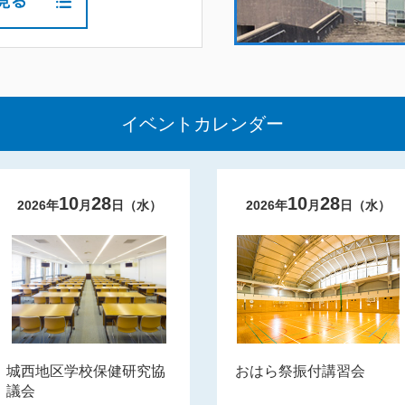
イベントカレンダー
10
28
10
28
2026
年
月
日（
水
）
2026
年
月
日（
水
）
城西地区学校保健研究協
おはら祭振付講習会
議会