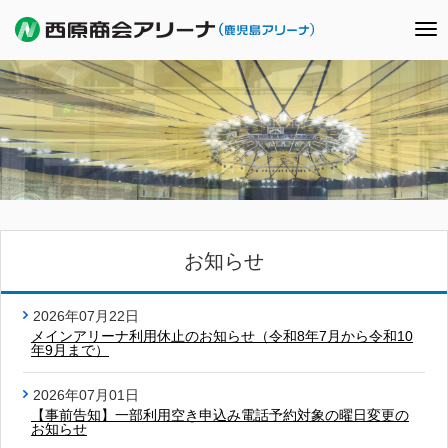
To
nav
お知らせ
2026年07月22日
メインアリーナ利用休止のお知らせ（令和8年7月から令和10
年9月まで）
2026年07月01日
【事前告知】一部利用空き申込み電話予約対象の曜日変更の
お知らせ