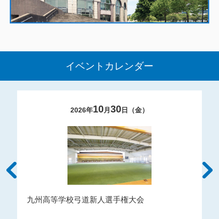
イベントカレンダー
10
30
2026
年
月
日（
金
）
九州高等学校弓道新人選手権大会