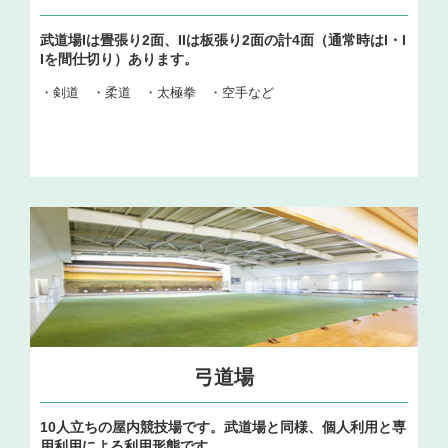
武道場Iは畳張り2面、IIは板張り2面の計4面（通常時はI・I
Iを間仕切り）あります。
・剣道 ・柔道 ・太極拳 ・空手など
弓道場
10人立ちの屋内競技場です。武道場と同様、個人利用と専
用利用による利用形態です。