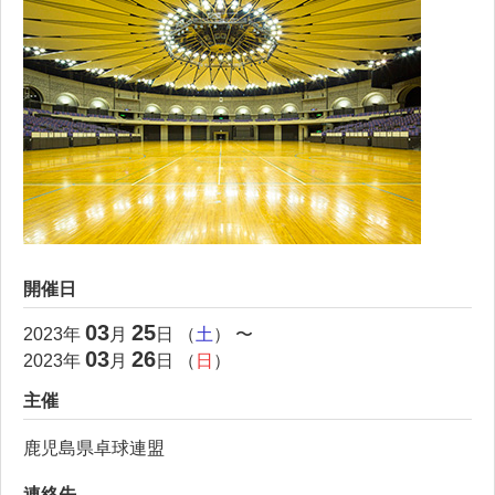
開催日
03
25
2023
年
月
日 （
土
） 〜
03
26
2023
年
月
日 （
日
）
主催
鹿児島県卓球連盟
連絡先