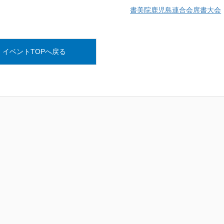
書美院鹿児島連合会席書大会
イベントTOPへ戻る