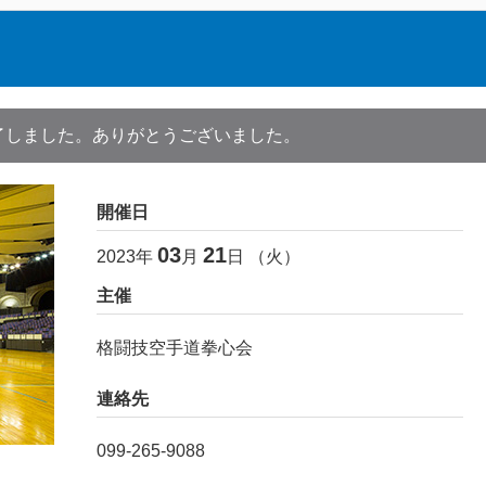
了しました。ありがとうございました。
開催日
03
21
2023
年
月
日 （
火
）
主催
格闘技空手道拳心会
連絡先
099-265-9088