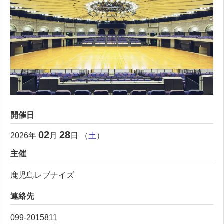
開催日
02
28
2026
年
月
日 （
土
）
主催
鹿児島レブナイズ
連絡先
099-2015811