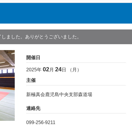
了しました。ありがとうございました。
開催日
02
24
2025
年
月
日 （
月
）
主催
新極真会鹿児島中央支部森道場
連絡先
099-256-9211