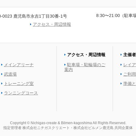
8:30〜21:00（駐車場
0-0023 鹿児島市永吉1丁目30番-1号
アクセス・周辺情報
アクセス・周辺情報
主催者
メインアリーナ
駐車場・駐輪場のご
レイア
案内
武道場
ご利用
トレーニング室
準備と
ランニングコース
Copyright © Nichigas-create & Bilmen-kagoshima All Rights Reserved.
指定管理者
株式会社ニチガスクリエート・株式会社ビルメン鹿児島
共同企業体