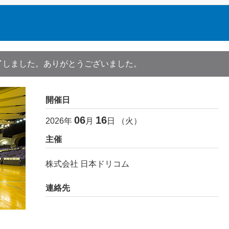
了しました。ありがとうございました。
開催日
06
16
2026
年
月
日 （
火
）
主催
株式会社 日本ドリコム
連絡先