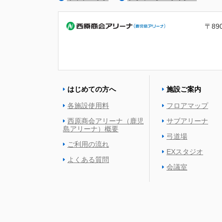
〒89
はじめての方へ
施設ご案内
各施設使用料
フロアマップ
西原商会アリーナ（鹿児
サブアリーナ
島アリーナ）概要
弓道場
ご利用の流れ
EXスタジオ
よくある質問
会議室