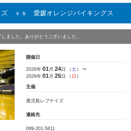
イズ ｖｓ 愛媛オレンジバイキングス
了しました。ありがとうございました。
開催日
01
24
2026
年
月
日 （
土
） 〜
01
25
2026
年
月
日 （
日
）
主催
鹿児島レブナイズ
連絡先
099-201-5811