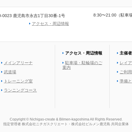
8:30〜21:00（駐車場
0-0023 鹿児島市永吉1丁目30番-1号
アクセス・周辺情報
アクセス・周辺情報
主催者
メインアリーナ
駐車場・駐輪場のご
レイア
案内
武道場
ご利用
トレーニング室
準備と
ランニングコース
Copyright © Nichigas-create & Bilmen-kagoshima All Rights Reserved.
指定管理者
株式会社ニチガスクリエート・株式会社ビルメン鹿児島
共同企業体