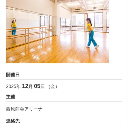
開催日
12
05
2025
年
月
日 （
金
）
主催
西原商会アリーナ
連絡先