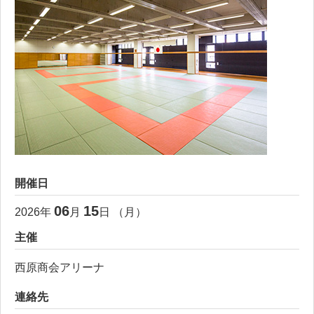
開催日
06
15
2026
年
月
日 （
月
）
主催
西原商会アリーナ
連絡先