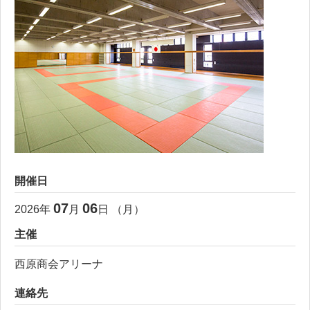
開催日
07
06
2026
年
月
日 （
月
）
主催
西原商会アリーナ
連絡先