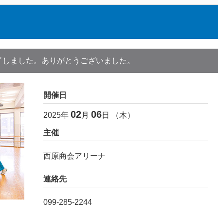
了しました。ありがとうございました。
開催日
02
06
2025
年
月
日 （
木
）
主催
西原商会アリーナ
連絡先
099-285-2244