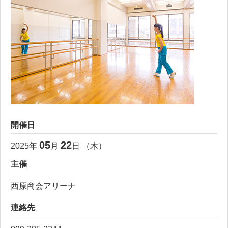
開催日
05
22
2025
年
月
日 （
木
）
主催
西原商会アリーナ
連絡先