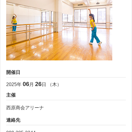
開催日
06
26
2025
年
月
日 （
木
）
主催
西原商会アリーナ
連絡先