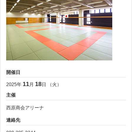
開催日
11
18
2025
年
月
日 （
火
）
主催
西原商会アリーナ
連絡先