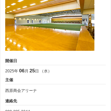
開催日
06
25
2025
年
月
日 （
水
）
主催
西原商会アリーナ
連絡先