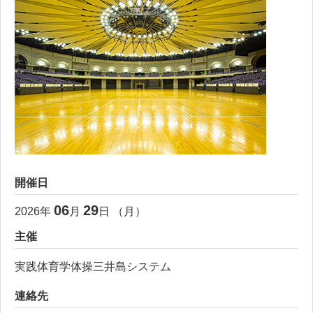
開催日
06
29
2026
年
月
日 （
月
）
主催
実践体育学体操三井島システム
連絡先