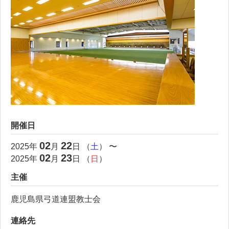
開催日
02
22
2025
年
月
日 （
土
） 〜
02
23
2025
年
月
日 （
日
）
主催
鹿児島県弓道連盟教士会
連絡先