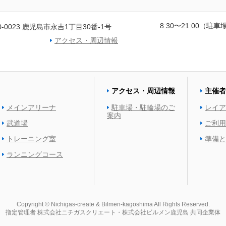
8:30〜21:00（駐車場
0-0023 鹿児島市永吉1丁目30番-1号
アクセス・周辺情報
アクセス・周辺情報
主催者
メインアリーナ
駐車場・駐輪場のご
レイア
案内
武道場
ご利用
トレーニング室
準備と
ランニングコース
Copyright © Nichigas-create & Bilmen-kagoshima All Rights Reserved.
指定管理者
株式会社ニチガスクリエート・株式会社ビルメン鹿児島
共同企業体