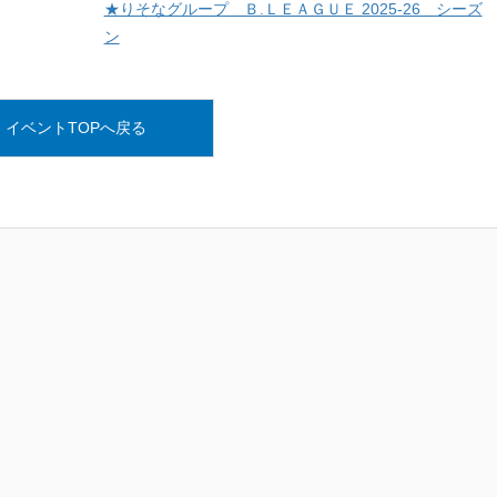
★りそなグループ Ｂ.ＬＥＡＧＵＥ 2025-26 シーズ
ン
イベントTOPへ戻る