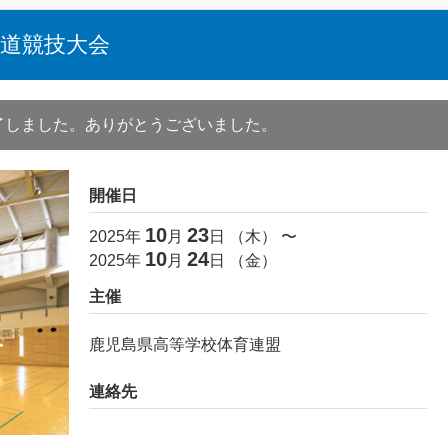
柔道競技大会
了しました。ありがとうございました。
開催日
10
23
2025
年
月
日 （
木
） 〜
10
24
2025
年
月
日 （
金
）
主催
鹿児島県高等学校体育連盟
連絡先