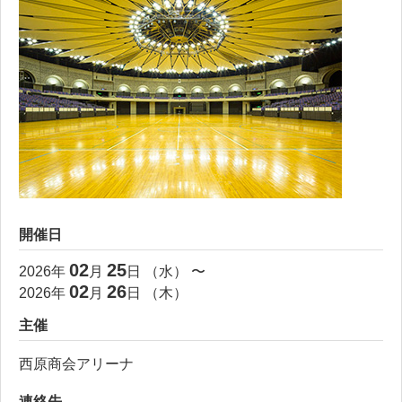
開催日
02
25
2026
年
月
日 （
水
） 〜
02
26
2026
年
月
日 （
木
）
主催
西原商会アリーナ
連絡先