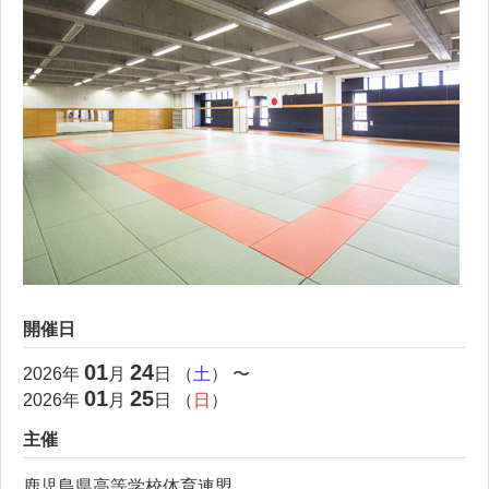
開催日
01
24
2026
年
月
日 （
土
） 〜
01
25
2026
年
月
日 （
日
）
主催
鹿児島県高等学校体育連盟